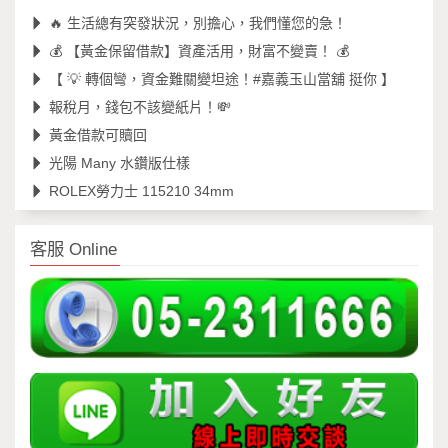
🔥 生活總有突發狀況，別擔心，我們懂您的急！
💰 【黃金保留借款】資產活用，財富不變賣！ 💰
【 💡 轉個彎，資金難關變坦途！#嘉義玉山當舖 挺你 】
報稅月，錢包不該變紙片！💸
黃金借款可贖回
光陽 Many 水鑽版仕樣
ROLEX勞力士 115210 34mm
客服 Online