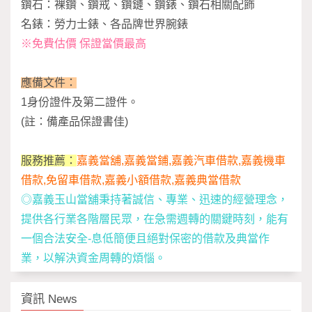
鑽石：裸鑽、鑽戒、鑽鏈、鑽錶、鑽石相關配飾
名錶：勞力士錶、各品牌世界腕錶
※免費估價 保證當價最高
應備文件：
1身份證件及第二證件。
(註：備產品保證書佳)
服務推薦：
嘉義當舖,嘉義當鋪,嘉義汽車借款,嘉義機車
借款,免留車借款,嘉義小額借款,嘉義典當借款
◎嘉義玉山當舖秉持著誠信、專業、迅速的經營理念，
提供各行業各階層民眾，在急需週轉的關鍵時刻，能有
一個合法安全-息低簡便且絕對保密的借款及典當作
業，
以解決資金周轉的煩惱。
資訊 News