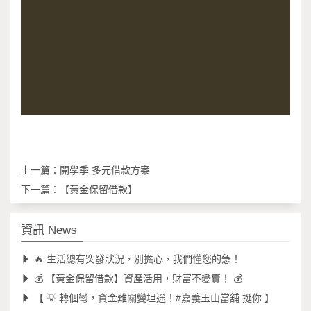
上一篇：
開學季 多元借款方案
下一篇：
【黃金保留借款】
資訊 News
🔥 生活總有突發狀況，別擔心，我們懂您的急！
💰 【黃金保留借款】資產活用，財富不變賣！ 💰
【 💡 轉個彎，資金難關變坦途！#嘉義玉山當舖 挺你 】