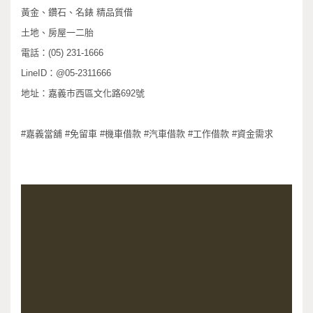
黃金、鑽石、名錶 精品質借
土地、房屋一二胎
電話：(05) 231-1666
LineID：@05-2311666
地址：嘉義市西區文化路692號
#嘉義當舖 #免留車 #機車借款 #汽車借款 #工作借款 #資金需求