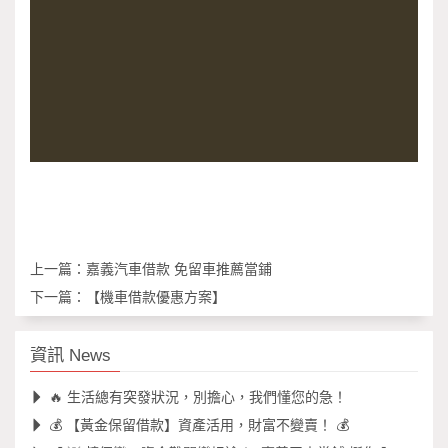
上一篇：
嘉義汽車借款 免留車推薦當鋪
下一篇：
【機車借款優惠方案】
資訊 News
🔥 生活總有突發狀況，別擔心，我們懂您的急！
💰 【黃金保留借款】資產活用，財富不變賣！ 💰