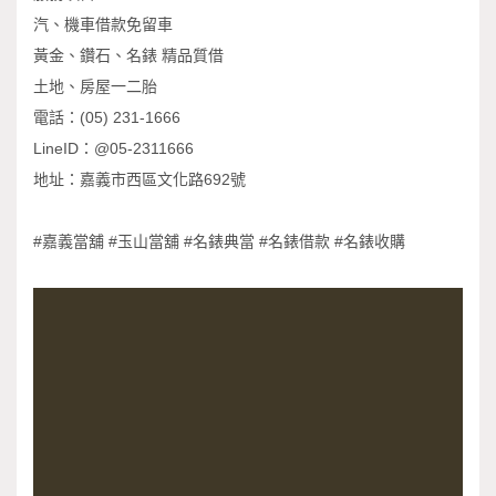
汽、機車借款免留車
黃金、鑽石、名錶 精品質借
土地、房屋一二胎
電話：(05) 231-1666
LineID：@05-2311666
地址：嘉義市西區文化路692號
#嘉義當舖 #玉山當舖 #名錶典當 #名錶借款 #名錶收購