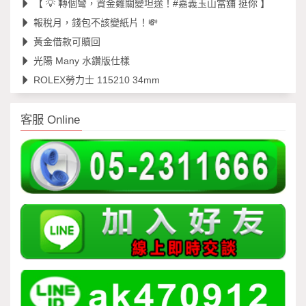
【 💡 轉個彎，資金難關變坦途！#嘉義玉山當舖 挺你 】
報稅月，錢包不該變紙片！💸
黃金借款可贖回
光陽 Many 水鑽版仕樣
ROLEX勞力士 115210 34mm
客服 Online