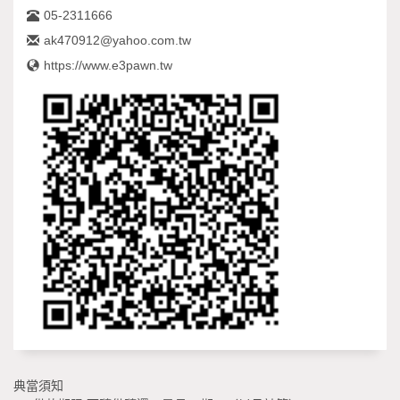
05-2311666
ak470912@yahoo.com.tw
https://www.e3pawn.tw
典當須知