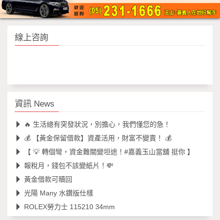
線上咨詢
資訊 News
🔥 生活總有突發狀況，別擔心，我們懂您的急！
💰 【黃金保留借款】資產活用，財富不變賣！ 💰
【 💡 轉個彎，資金難關變坦途！#嘉義玉山當舖 挺你 】
報稅月，錢包不該變紙片！💸
黃金借款可贖回
光陽 Many 水鑽版仕樣
ROLEX勞力士 115210 34mm