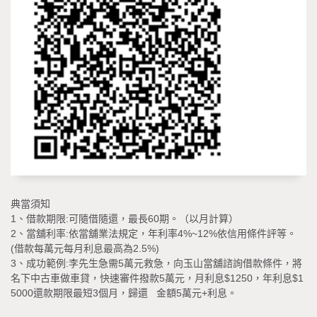
典當須知
1、借款期限:可隨借隨還，最長60期。（以月計算）
2、當舖利率:依當舖業法規定，年利率4%~12%依信用條件評等。
(借款每萬元每月利息最高為2.5%)
3、成功範例:李先生急需5萬元救急，向玉山當舖諮詢借款條件，將
名下中古車做車貸，快速審件撥款5萬元，月利息$1250，年利息$1
5000還款期限最短3個月，歸還 金額5萬元+利息。