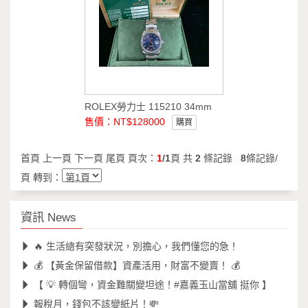
ROLEX勞力士 115210 34mm
售價：NT$128000
購買
首頁 上一頁 下一頁 尾頁 頁次：
1
/1
頁 共
2
條記錄
8
條記錄/
頁 轉到：
資訊 News
🔥 生活總有突發狀況，別擔心，我們懂您的急！
💰 【黃金保留借款】資產活用，財富不變賣！ 💰
【 💡 轉個彎，資金難關變坦途！#嘉義玉山當舖 挺你 】
報稅月，錢包不該變紙片！💸