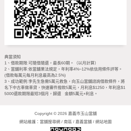
典當須知
1、借款期限:可隨借隨還，最長60期。（以月計算）
2、當舖利率:依當舖業法規定，年利率4%~12%依信用條件評等。
(借款每萬元每月利息最高為2.5%)
3、成功範例:李先生急需5萬元救急，向玉山當舖諮詢借款條件，將
名下中古車做車貸，快速審件撥款5萬元，月利息$1250，年利息$1
5000還款期限最短3個月，歸還 金額5萬元+利息。
Copyright © 2026
嘉義市玉山當舖
網站維護：
當舖搜尋網
/
南區
/
嘉義當舖
/
網站地圖