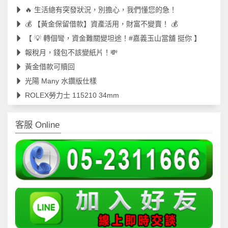
🔥 生活總有突發狀況，別擔心，我們懂您的急！
💰 【黃金保留借款】資產活用，財富不變賣！ 💰
【 💡 轉個彎，資金難關變坦途！#嘉義玉山當舖 挺你 】
報稅月，錢包不該變紙片！💸
黃金借款可贖回
光陽 Many 水鑽版仕樣
ROLEX勞力士 115210 34mm
客服 Online