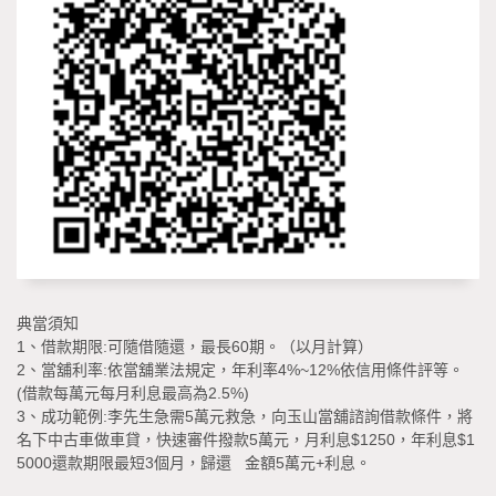
典當須知
1、借款期限:可隨借隨還，最長60期。（以月計算）
2、當舖利率:依當舖業法規定，年利率4%~12%依信用條件評等。
(借款每萬元每月利息最高為2.5%)
3、成功範例:李先生急需5萬元救急，向玉山當舖諮詢借款條件，將
名下中古車做車貸，快速審件撥款5萬元，月利息$1250，年利息$1
5000還款期限最短3個月，歸還 金額5萬元+利息。