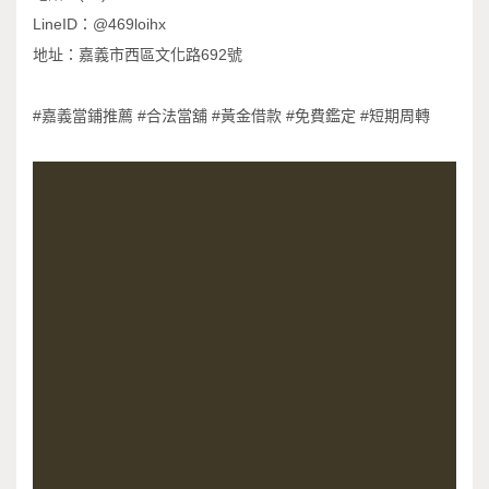
LineID：@469loihx
地址：嘉義市西區文化路692號
#嘉義當鋪推薦 #合法當舖 #黃金借款 #免費鑑定 #短期周轉