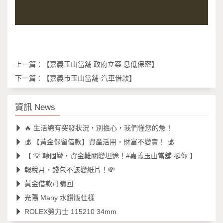
上一篇：
【嘉義玉山當舖 政府立案 息低保密】
下一篇：
【嘉義市玉山當舖-汽車借款】
資訊 News
🔥 生活總有突發狀況，別擔心，我們懂您的急！
💰 【黃金保留借款】資產活用，財富不變賣！ 💰
【 💡 轉個彎，資金難關變坦途！#嘉義玉山當舖 挺你 】
報稅月，錢包不該變紙片！💸
黃金借款可贖回
光陽 Many 水鑽版仕樣
ROLEX勞力士 115210 34mm